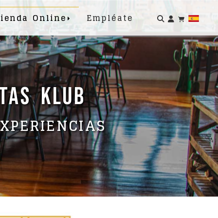
Identifí
ienda Online
Empléate
ITAS KLUB
EXPERIENCIAS