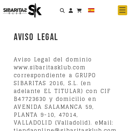
Identifícate
Aviso Legal
Aviso Legal del dominio
www.sibaritasklub.com
correspondiente a
GRUPO
SIBARITAS 2016, S.L.
(en
adelante EL TITULAR) con
CIF
B47723630
y domicilio en
AVENIDA SALAMANCA 59,
PLANTA 9-10
,
47014
,
VALLADOLID
(
Valladolid
). eMail:
tiendaonline@sibaritasklub.com
.